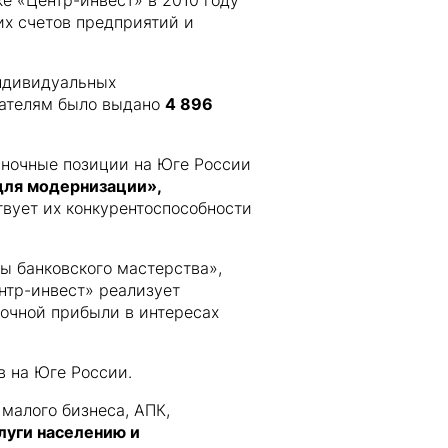
е «Центр-инвест» в 2010 году
их счетов предприятий и
индивидуальных
мателям было выдано
4 896
ыночные позиции на Юге России
для модернизации»,
вует их конкурентоспособности
ы банковского мастерства»,
нтр-инвест» реализует
рочной прибыли в интересах
в на Юге России.
малого бизнеса, АПК,
луги населению и