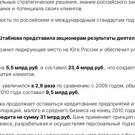
льные стратегические решения, знание российского за
ики и потенциала своих клиентов.
тность по российским и международным стандартам п
 Штабнова представила акционерам результаты деятель
хранил лидирующее место на Юге России и обеспечил ус
 на
5,5 млрд руб
. и составил
23,4 млрд руб
., что созда
ития клиентов.
и увеличился
в 2,9 раза
по сравнению с 2009 годом, объ
 2010 года составил
9,5 млрд руб.
а продолжает оставаться кредитование предприятий и 
рпораций, малого и среднего бизнеса на конец 2010 год
редита на сумму 31 млрд руб.
Банк применяет принцип 
знеса, разрабатывая и осуществляя персональный подх