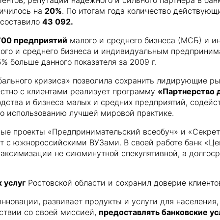
ентов, репутации надежного и сильного партнера в банк
личилось на
20%
. По итогам года количество действующ
 составило
43 092.
700 предприятий
малого и среднего бизнеса (МСБ) и 
алого и среднего бизнеса и индивидуальным предприни
35% больше данного показателя за 2009 г.
бального кризиса» позволила сохранить лидирующие р
местно с клиентами реализует программу
«Партнерство 
дства и бизнеса малых и средних предприятий, содейст
по использованию лучшей мировой практике.
ые проекты «Предпринимательский всеобуч» и «Секрет
т с южнороссийскими ВУЗами. В своей работе банк «Це
максимизации не сиюминутной спекулятивной, а долгос
 услуг
Ростовской области и сохранил доверие клиенто
нновации, развивает продукты и услуги для населения, 
тствии со своей миссией,
предоставлять банковские ус