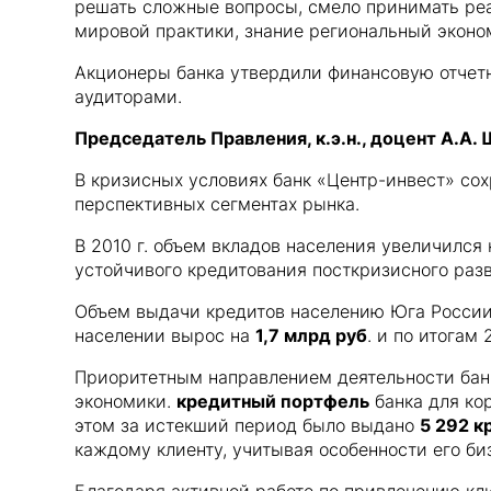
решать сложные вопросы, смело принимать реа
мировой практики, знание региональный эконом
Акционеры банка утвердили финансовую отче
аудиторами.
Председатель Правления, к.э.н., доцент А.А.
В кризисных условиях банк «Центр-инвест» со
перспективных сегментах рынка.
В 2010 г. объем вкладов населения увеличился
устойчивого кредитования посткризисного разв
Объем выдачи кредитов населению Юга Росси
населении вырос на
1,7 млрд руб
. и по итогам
Приоритетным направлением деятельности банк
экономики.
кредитный портфель
банка для ко
этом за истекший период было выдано
5 292 к
каждому клиенту, учитывая особенности его би