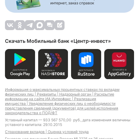
интернет, заказ справок
Скачать Мобильный банк «Центр-инвест»
Информация о максимальных процентных ставках по вкладам
физических лиц |
Реквизиты |
Надзорный орган |
Раскрытие
информации на сайте ИА Интерфакс |
Реализация
имущества |
Уведомление физических лиц о необходимости
представления сведений (документов) для целей исполнения
законодательства о ПОД/ФТ
Уставный капитал — 933 567 570,00 руб., дата изменения величины
уставного капитала: 29.10.2015
Страхование вкладов |
Оценка условий труда
Генеральная лицензия Банка России № 2225 от 26 августа