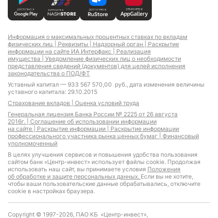
Информация о максимальных процентных ставках по вкладам
физических лиц |
Реквизиты |
Надзорный орган |
Раскрытие
информации на сайте ИА Интерфакс |
Реализация
имущества |
Уведомление физических лиц о необходимости
представления сведений (документов) для целей исполнения
законодательства о ПОД/ФТ
Уставный капитал — 933 567 570,00 руб., дата изменения величины
уставного капитала: 29.10.2015
Страхование вкладов |
Оценка условий труда
Генеральная лицензия Банка России № 2225 от 26 августа
2016г. |
Соглашение об использовании информации
на сайте |
Раскрытие информации |
Раскрытие информации
профессионального участника рынка ценных бумаг |
Финансовый
уполномоченный
В целях улучшения сервисов и повышения удобства пользования
сайтом банк «Центр-инвест» использует файлы cookie. Продолжая
использовать наш сайт, вы принимаете условия
Положения
об обработке и защите персональных данных.
Если вы не хотите,
чтобы ваши пользовательские данные обрабатывались, отключите
cookie в настройках браузера.
Copyright © 1997-2026, ПАО КБ «Центр-инвест»,