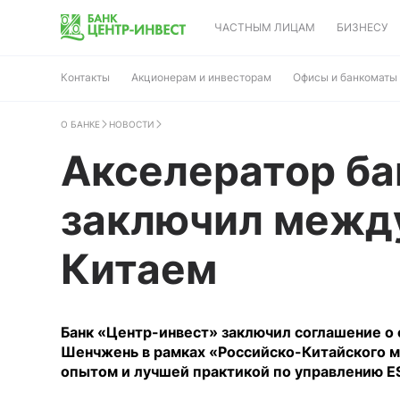
ЧАСТНЫМ ЛИЦАМ
БИЗНЕСУ
Контакты
Акционерам и инвесторам
Офисы и банкоматы
О БАНКЕ
НОВОСТИ
Акселератор ба
заключил межд
Китаем
Банк «Центр-инвест» заключил соглашение о
Шенчжень в рамках «Российско-Китайского м
опытом и лучшей практикой по управлению E