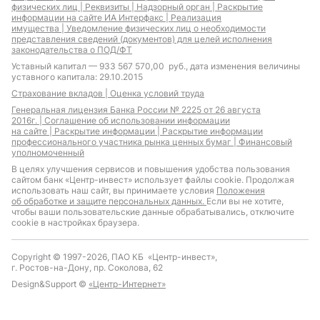
физических лиц |
Реквизиты |
Надзорный орган |
Раскрытие
информации на сайте ИА Интерфакс |
Реализация
имущества |
Уведомление физических лиц о необходимости
представления сведений (документов) для целей исполнения
законодательства о ПОД/ФТ
Уставный капитал — 933 567 570,00 руб., дата изменения величины
уставного капитала: 29.10.2015
Страхование вкладов |
Оценка условий труда
Генеральная лицензия Банка России № 2225 от 26 августа
2016г. |
Соглашение об использовании информации
на сайте |
Раскрытие информации |
Раскрытие информации
профессионального участника рынка ценных бумаг |
Финансовый
уполномоченный
В целях улучшения сервисов и повышения удобства пользования
сайтом банк «Центр-инвест» использует файлы cookie. Продолжая
использовать наш сайт, вы принимаете условия
Положения
об обработке и защите персональных данных.
Если вы не хотите,
чтобы ваши пользовательские данные обрабатывались, отключите
cookie в настройках браузера.
Copyright © 1997-2026, ПАО КБ «Центр-инвест»,
г. Ростов-на-Дону, пр. Соколова, 62
Design&Support ©
«Центр-Интернет»