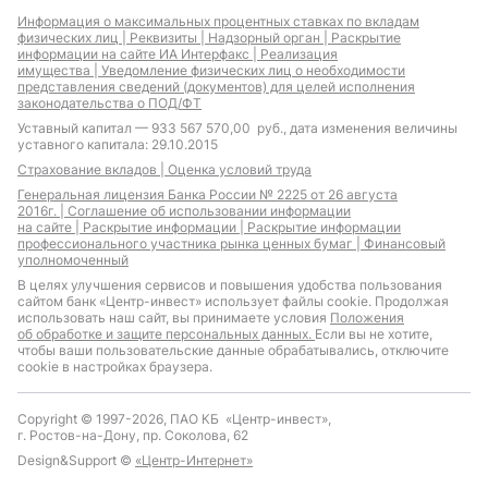
Информация о максимальных процентных ставках по вкладам
физических лиц |
Реквизиты |
Надзорный орган |
Раскрытие
информации на сайте ИА Интерфакс |
Реализация
имущества |
Уведомление физических лиц о необходимости
представления сведений (документов) для целей исполнения
законодательства о ПОД/ФТ
Уставный капитал — 933 567 570,00 руб., дата изменения величины
уставного капитала: 29.10.2015
Страхование вкладов |
Оценка условий труда
Генеральная лицензия Банка России № 2225 от 26 августа
2016г. |
Соглашение об использовании информации
на сайте |
Раскрытие информации |
Раскрытие информации
профессионального участника рынка ценных бумаг |
Финансовый
уполномоченный
В целях улучшения сервисов и повышения удобства пользования
сайтом банк «Центр-инвест» использует файлы cookie. Продолжая
использовать наш сайт, вы принимаете условия
Положения
об обработке и защите персональных данных.
Если вы не хотите,
чтобы ваши пользовательские данные обрабатывались, отключите
cookie в настройках браузера.
Copyright © 1997-2026, ПАО КБ «Центр-инвест»,
г. Ростов-на-Дону, пр. Соколова, 62
Design&Support ©
«Центр-Интернет»