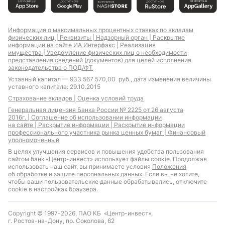
Информация о максимальных процентных ставках по вкладам
физических лиц |
Реквизиты |
Надзорный орган |
Раскрытие
информации на сайте ИА Интерфакс |
Реализация
имущества |
Уведомление физических лиц о необходимости
представления сведений (документов) для целей исполнения
законодательства о ПОД/ФТ
Уставный капитал — 933 567 570,00 руб., дата изменения величины
уставного капитала: 29.10.2015
Страхование вкладов |
Оценка условий труда
Генеральная лицензия Банка России № 2225 от 26 августа
2016г. |
Соглашение об использовании информации
на сайте |
Раскрытие информации |
Раскрытие информации
профессионального участника рынка ценных бумаг |
Финансовый
уполномоченный
В целях улучшения сервисов и повышения удобства пользования
сайтом банк «Центр-инвест» использует файлы cookie. Продолжая
использовать наш сайт, вы принимаете условия
Положения
об обработке и защите персональных данных.
Если вы не хотите,
чтобы ваши пользовательские данные обрабатывались, отключите
cookie в настройках браузера.
Copyright © 1997-2026, ПАО КБ «Центр-инвест»,
г. Ростов-на-Дону, пр. Соколова, 62