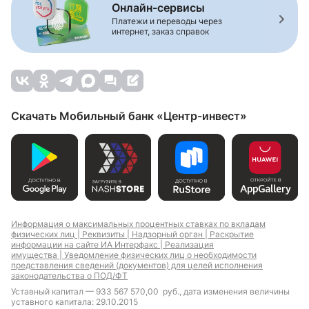
Онлайн-сервисы
Платежи и переводы через
интернет, заказ справок
Скачать Мобильный банк «Центр-инвест»
Информация о максимальных процентных ставках по вкладам
физических лиц |
Реквизиты |
Надзорный орган |
Раскрытие
информации на сайте ИА Интерфакс |
Реализация
имущества |
Уведомление физических лиц о необходимости
представления сведений (документов) для целей исполнения
законодательства о ПОД/ФТ
Уставный капитал — 933 567 570,00 руб., дата изменения величины
уставного капитала: 29.10.2015