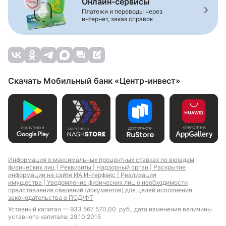
Онлайн-сервисы
Платежи и переводы через
интернет, заказ справок
Скачать Мобильный банк «Центр-инвест»
Информация о максимальных процентных ставках по вкладам
физических лиц |
Реквизиты |
Надзорный орган |
Раскрытие
информации на сайте ИА Интерфакс |
Реализация
имущества |
Уведомление физических лиц о необходимости
представления сведений (документов) для целей исполнения
законодательства о ПОД/ФТ
Уставный капитал — 933 567 570,00 руб., дата изменения величины
уставного капитала: 29.10.2015