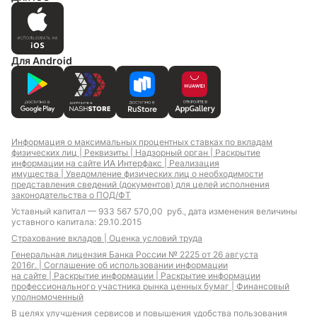
Для Android
Информация о максимальных процентных ставках по вкладам
физических лиц |
Реквизиты |
Надзорный орган |
Раскрытие
информации на сайте ИА Интерфакс |
Реализация
имущества |
Уведомление физических лиц о необходимости
представления сведений (документов) для целей исполнения
законодательства о ПОД/ФТ
Уставный капитал — 933 567 570,00 руб., дата изменения величины
уставного капитала: 29.10.2015
Страхование вкладов |
Оценка условий труда
Генеральная лицензия Банка России № 2225 от 26 августа
2016г. |
Соглашение об использовании информации
на сайте |
Раскрытие информации |
Раскрытие информации
профессионального участника рынка ценных бумаг |
Финансовый
уполномоченный
В целях улучшения сервисов и повышения удобства пользования