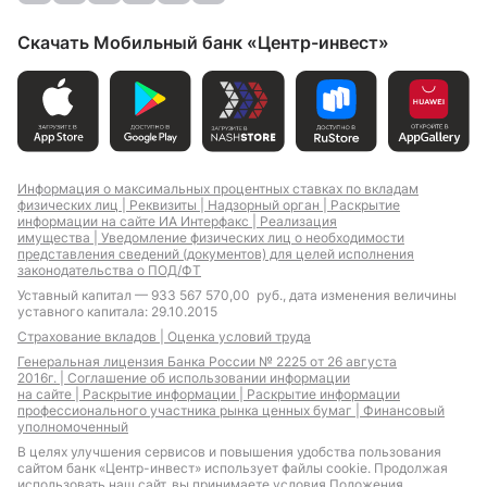
Скачать Мобильный банк «Центр-инвест»
Информация о максимальных процентных ставках по вкладам
физических лиц |
Реквизиты |
Надзорный орган |
Раскрытие
информации на сайте ИА Интерфакс |
Реализация
имущества |
Уведомление физических лиц о необходимости
представления сведений (документов) для целей исполнения
законодательства о ПОД/ФТ
Уставный капитал — 933 567 570,00 руб., дата изменения величины
уставного капитала: 29.10.2015
Страхование вкладов |
Оценка условий труда
Генеральная лицензия Банка России № 2225 от 26 августа
2016г. |
Соглашение об использовании информации
на сайте |
Раскрытие информации |
Раскрытие информации
профессионального участника рынка ценных бумаг |
Финансовый
уполномоченный
В целях улучшения сервисов и повышения удобства пользования
сайтом банк «Центр-инвест» использует файлы cookie. Продолжая
использовать наш сайт, вы принимаете условия
Положения