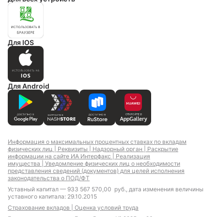
Для IOS
Для Android
Информация о максимальных процентных ставках по вкладам
физических лиц |
Реквизиты |
Надзорный орган |
Раскрытие
информации на сайте ИА Интерфакс |
Реализация
имущества |
Уведомление физических лиц о необходимости
представления сведений (документов) для целей исполнения
законодательства о ПОД/ФТ
Уставный капитал — 933 567 570,00 руб., дата изменения величины
уставного капитала: 29.10.2015
Страхование вкладов |
Оценка условий труда