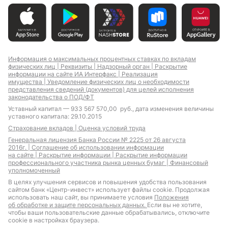
Информация о максимальных процентных ставках по вкладам
физических лиц |
Реквизиты |
Надзорный орган |
Раскрытие
информации на сайте ИА Интерфакс |
Реализация
имущества |
Уведомление физических лиц о необходимости
представления сведений (документов) для целей исполнения
законодательства о ПОД/ФТ
Уставный капитал — 933 567 570,00 руб., дата изменения величины
уставного капитала: 29.10.2015
Страхование вкладов |
Оценка условий труда
Генеральная лицензия Банка России № 2225 от 26 августа
2016г. |
Соглашение об использовании информации
на сайте |
Раскрытие информации |
Раскрытие информации
профессионального участника рынка ценных бумаг |
Финансовый
уполномоченный
В целях улучшения сервисов и повышения удобства пользования
сайтом банк «Центр-инвест» использует файлы cookie. Продолжая
использовать наш сайт, вы принимаете условия
Положения
об обработке и защите персональных данных.
Если вы не хотите,
чтобы ваши пользовательские данные обрабатывались, отключите
cookie в настройках браузера.