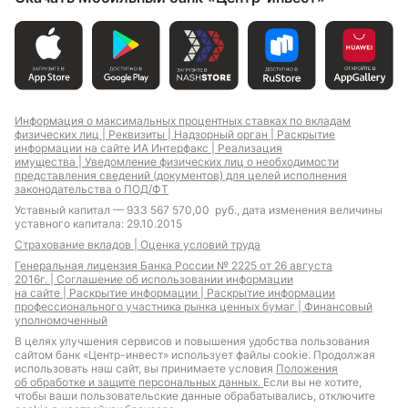
Информация о максимальных процентных ставках по вкладам
физических лиц |
Реквизиты |
Надзорный орган |
Раскрытие
информации на сайте ИА Интерфакс |
Реализация
имущества |
Уведомление физических лиц о необходимости
представления сведений (документов) для целей исполнения
законодательства о ПОД/ФТ
Уставный капитал — 933 567 570,00 руб., дата изменения величины
уставного капитала: 29.10.2015
Страхование вкладов |
Оценка условий труда
Генеральная лицензия Банка России № 2225 от 26 августа
2016г. |
Соглашение об использовании информации
на сайте |
Раскрытие информации |
Раскрытие информации
профессионального участника рынка ценных бумаг |
Финансовый
уполномоченный
В целях улучшения сервисов и повышения удобства пользования
сайтом банк «Центр-инвест» использует файлы cookie. Продолжая
использовать наш сайт, вы принимаете условия
Положения
об обработке и защите персональных данных.
Если вы не хотите,
чтобы ваши пользовательские данные обрабатывались, отключите