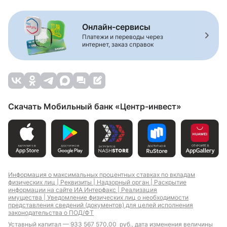
Онлайн-сервисы
Платежи и переводы через
интернет, заказ справок
Скачать Мобильный банк «Центр-инвест»
Информация о максимальных процентных ставках по вкладам
физических лиц |
Реквизиты |
Надзорный орган |
Раскрытие
информации на сайте ИА Интерфакс |
Реализация
имущества |
Уведомление физических лиц о необходимости
представления сведений (документов) для целей исполнения
законодательства о ПОД/ФТ
Уставный капитал — 933 567 570,00 руб., дата изменения величины