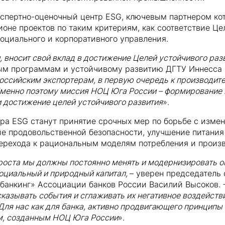
кспертно-оценочный центр ESG, ключевым партнером кот
оне проектов по таким критериям, как соответствие Це
оциального и корпоративного управления.
 вносит свой вклад в достижение Целей устойчивого разв
ным программам и устойчивому развитию ДГТУ Иннесса
оссийским экспортерам, в первую очередь к производит
 Именно поэтому миссия НОЦ Юга России – формирование 
 достижение целей устойчивого развития
».
ра ESG станут принятие срочных мер по борьбе с измен
ие продовольственной безопасности, улучшение питани
перехода к рациональным моделям потребления и произв
роста мы должны постоянно менять и модернизировать о
оциальный и природный капитал,
– уверен председатель 
-банкинг» Ассоциации банков России Василий Высоков
.
азывать события и сглаживать их негативное воздействи
Для нас как для банка, активно продвигающего принципы
м, созданным НОЦ Юга России
».