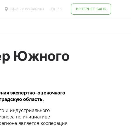
Офисы и банкоматы
En
Zh
ИНТЕРНЕТ-БАНК
ер Южного
ения экспертно-оценочного
градскую область.
о и индустриального
изнеса по инициативе
регионе является кооперация