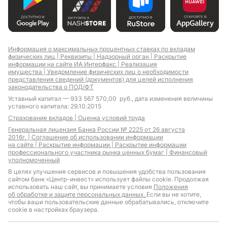
Информация о максимальных процентных ставках по вкладам
физических лиц |
Реквизиты |
Надзорный орган |
Раскрытие
информации на сайте ИА Интерфакс |
Реализация
имущества |
Уведомление физических лиц о необходимости
представления сведений (документов) для целей исполнения
законодательства о ПОД/ФТ
Уставный капитал — 933 567 570,00 руб., дата изменения величины
уставного капитала: 29.10.2015
Страхование вкладов |
Оценка условий труда
Генеральная лицензия Банка России № 2225 от 26 августа
2016г. |
Соглашение об использовании информации
на сайте |
Раскрытие информации |
Раскрытие информации
профессионального участника рынка ценных бумаг |
Финансовый
уполномоченный
В целях улучшения сервисов и повышения удобства пользования
сайтом банк «Центр-инвест» использует файлы cookie. Продолжая
использовать наш сайт, вы принимаете условия
Положения
об обработке и защите персональных данных.
Если вы не хотите,
чтобы ваши пользовательские данные обрабатывались, отключите
cookie в настройках браузера.