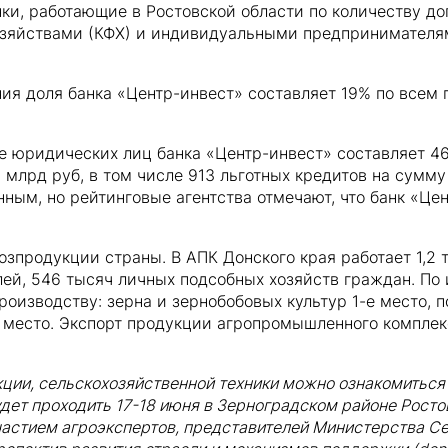
нки, работающие в Ростовской области по количеству д
озяйствами (КФХ) и индивидуальными предпринимателя
ния доля банка «Центр-инвест» составляет 19% по всем
е юридических лиц банка «Центр-инвест» составляет 4
 млрд руб, в том числе 913 льготных кредитов на сумму
нным, но рейтинговые агентства отмечают, что банк «Це
озпродукции страны. В АПК Донского края работает 1,2 
й, 546 тысяч личных подсобных хозяйств граждан. По 
оизводству: зерна и зернобобовых культур 1-е место, п
21 место. Экспорт продукции агропромышленного компле
ции, сельскохозяйственной техники можно ознакомиться
дет проходить 17-18 июня в Зерноградском районе Ростов
частием агроэкспертов, представителей Министерства Се