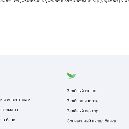
спектив развития отрасли и механизмов поддержки (don-p
Зелёный вклад
м и инвесторам
Зелёная ипотека
анкоматы
Зелёный вектор
 в банк
Социальный вклад банка