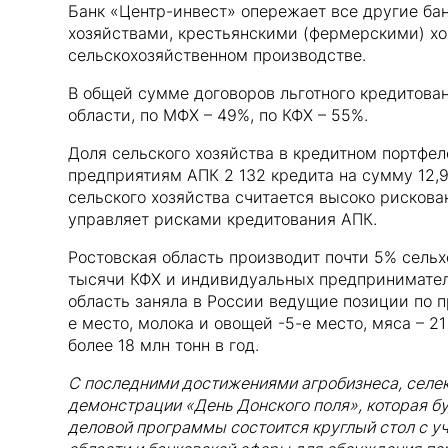
Банк «Центр-инвест» опережает все другие ба
хозяйствами, крестьянскими (фермерскими) х
сельскохозяйственном производстве.
В общей сумме договоров льготного кредитова
области, по МФХ – 49%, по КФХ – 55%.
Доля сельского хозяйства в кредитном портфел
предприятиям АПК 2 132 кредита на сумму 12,9
сельского хозяйства считается высоко рискова
управляет рисками кредитования АПК.
Ростовская область производит почти 5% сельх
тысячи КФХ и индивидуальных предпринимателе
область заняла в России ведущие позиции по пр
е место, молока и овощей -5-е место, мяса – 
более 18 млн тонн в год.
С последними достижениями агробизнеса, селек
демонстрации «День Донского поля», которая бу
деловой программы состоится круглый стол с у