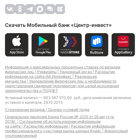
Скачать Мобильный банк «Центр-инвест»
Информация о максимальных процентных ставках по вкладам
физических лиц |
Реквизиты |
Надзорный орган |
Раскрытие
информации на сайте ИА Интерфакс |
Реализация
имущества |
Уведомление физических лиц о необходимости
представления сведений (документов) для целей исполнения
законодательства о ПОД/ФТ
Уставный капитал — 933 567 570,00 руб., дата изменения величины
уставного капитала: 29.10.2015
Страхование вкладов |
Оценка условий труда
Генеральная лицензия Банка России № 2225 от 26 августа
2016г. |
Соглашение об использовании информации
на сайте |
Раскрытие информации |
Раскрытие информации
профессионального участника рынка ценных бумаг |
Финансовый
уполномоченный