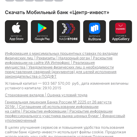
Скачать Мобильный банк «Центр-инвест»
Информация о максимальных процентных ставках по вкладам
физических лиц |
Реквизиты |
Надзорный орган |
Раскрытие
информации на сайте ИА Интерфакс |
Реализация
имущества |
Уведомление физических лиц о необходимости
представления сведений (документов) для целей исполнения
законодательства о ПОД/ФТ
Уставный капитал — 933 567 570,00 руб., дата изменения величины
уставного капитала: 29.10.2015
Страхование вкладов |
Оценка условий труда
Генеральная лицензия Банка России № 2225 от 26 августа
2016г. |
Соглашение об использовании информации
на сайте |
Раскрытие информации |
Раскрытие информации
профессионального участника рынка ценных бумаг |
Финансовый
уполномоченный
В целях улучшения сервисов и повышения удобства пользования
сайтом банк «Центр-инвест» использует файлы cookie. Продолжая
использовать наш сайт, вы принимаете условия
Положения