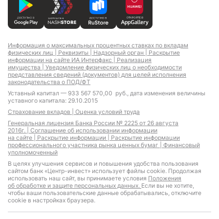
Информация о максимальных процентных ставках по вкладам
физических лиц |
Реквизиты |
Надзорный орган |
Раскрытие
информации на сайте ИА Интерфакс |
Реализация
имущества |
Уведомление физических лиц о необходимости
представления сведений (документов) для целей исполнения
законодательства о ПОД/ФТ
Уставный капитал — 933 567 570,00 руб., дата изменения величины
уставного капитала: 29.10.2015
Страхование вкладов |
Оценка условий труда
Генеральная лицензия Банка России № 2225 от 26 августа
2016г. |
Соглашение об использовании информации
на сайте |
Раскрытие информации |
Раскрытие информации
профессионального участника рынка ценных бумаг |
Финансовый
уполномоченный
В целях улучшения сервисов и повышения удобства пользования
сайтом банк «Центр-инвест» использует файлы cookie. Продолжая
использовать наш сайт, вы принимаете условия
Положения
об обработке и защите персональных данных.
Если вы не хотите,
чтобы ваши пользовательские данные обрабатывались, отключите
cookie в настройках браузера.