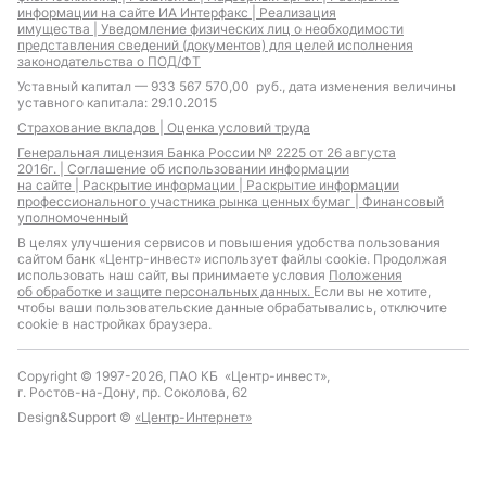
информации на сайте ИА Интерфакс |
Реализация
имущества |
Уведомление физических лиц о необходимости
представления сведений (документов) для целей исполнения
законодательства о ПОД/ФТ
Уставный капитал — 933 567 570,00 руб., дата изменения величины
уставного капитала: 29.10.2015
Страхование вкладов |
Оценка условий труда
Генеральная лицензия Банка России № 2225 от 26 августа
2016г. |
Соглашение об использовании информации
на сайте |
Раскрытие информации |
Раскрытие информации
профессионального участника рынка ценных бумаг |
Финансовый
уполномоченный
В целях улучшения сервисов и повышения удобства пользования
сайтом банк «Центр-инвест» использует файлы cookie. Продолжая
использовать наш сайт, вы принимаете условия
Положения
об обработке и защите персональных данных.
Если вы не хотите,
чтобы ваши пользовательские данные обрабатывались, отключите
cookie в настройках браузера.
Copyright © 1997-2026, ПАО КБ «Центр-инвест»,
г. Ростов-на-Дону, пр. Соколова, 62
Design&Support ©
«Центр-Интернет»