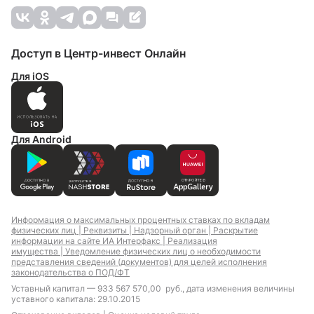
Доступ в Центр-инвест Онлайн
Для iOS
Для Android
Информация о максимальных процентных ставках по вкладам
физических лиц |
Реквизиты |
Надзорный орган |
Раскрытие
информации на сайте ИА Интерфакс |
Реализация
имущества |
Уведомление физических лиц о необходимости
представления сведений (документов) для целей исполнения
законодательства о ПОД/ФТ
Уставный капитал — 933 567 570,00 руб., дата изменения величины
уставного капитала: 29.10.2015