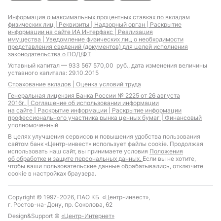
Информация о максимальных процентных ставках по вкладам
физических лиц |
Реквизиты |
Надзорный орган |
Раскрытие
информации на сайте ИА Интерфакс |
Реализация
имущества |
Уведомление физических лиц о необходимости
представления сведений (документов) для целей исполнения
законодательства о ПОД/ФТ
Уставный капитал — 933 567 570,00 руб., дата изменения величины
уставного капитала: 29.10.2015
Страхование вкладов |
Оценка условий труда
Генеральная лицензия Банка России № 2225 от 26 августа
2016г. |
Соглашение об использовании информации
на сайте |
Раскрытие информации |
Раскрытие информации
профессионального участника рынка ценных бумаг |
Финансовый
уполномоченный
В целях улучшения сервисов и повышения удобства пользования
сайтом банк «Центр-инвест» использует файлы cookie. Продолжая
использовать наш сайт, вы принимаете условия
Положения
об обработке и защите персональных данных.
Если вы не хотите,
чтобы ваши пользовательские данные обрабатывались, отключите
cookie в настройках браузера.
Copyright © 1997-2026, ПАО КБ «Центр-инвест»,
г. Ростов-на-Дону, пр. Соколова, 62
Design&Support ©
«Центр-Интернет»