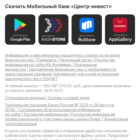
Скачать Мобильный банк «Центр-инвест»
Информация о максимальных процентных ставках по вкладам
физических лиц |
Реквизиты |
Надзорный орган |
Раскрытие
информации на сайте ИА Интерфакс |
Реализация
имущества |
Уведомление физических лиц о необходимости
представления сведений (документов) для целей исполнения
законодательства о ПОД/ФТ
Уставный капитал — 933 567 570,00 руб., дата изменения величины
уставного капитала: 29.10.2015
Страхование вкладов |
Оценка условий труда
Генеральная лицензия Банка России № 2225 от 26 августа
2016г. |
Соглашение об использовании информации
на сайте |
Раскрытие информации |
Раскрытие информации
профессионального участника рынка ценных бумаг |
Финансовый
уполномоченный
В целях улучшения сервисов и повышения удобства пользования
сайтом банк «Центр-инвест» использует файлы cookie. Продолжая