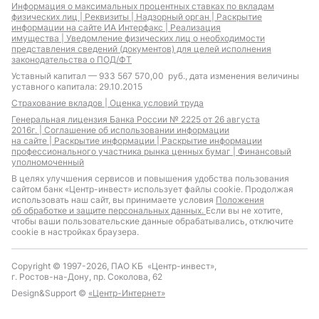
Информация о максимальных процентных ставках по вкладам
физических лиц |
Реквизиты |
Надзорный орган |
Раскрытие
информации на сайте ИА Интерфакс |
Реализация
имущества |
Уведомление физических лиц о необходимости
представления сведений (документов) для целей исполнения
законодательства о ПОД/ФТ
Уставный капитал — 933 567 570,00 руб., дата изменения величины
уставного капитала: 29.10.2015
Страхование вкладов |
Оценка условий труда
Генеральная лицензия Банка России № 2225 от 26 августа
2016г. |
Соглашение об использовании информации
на сайте |
Раскрытие информации |
Раскрытие информации
профессионального участника рынка ценных бумаг |
Финансовый
уполномоченный
В целях улучшения сервисов и повышения удобства пользования
сайтом банк «Центр-инвест» использует файлы cookie. Продолжая
использовать наш сайт, вы принимаете условия
Положения
об обработке и защите персональных данных.
Если вы не хотите,
чтобы ваши пользовательские данные обрабатывались, отключите
cookie в настройках браузера.
Copyright © 1997-2026, ПАО КБ «Центр-инвест»,
г. Ростов-на-Дону, пр. Соколова, 62
Design&Support ©
«Центр-Интернет»