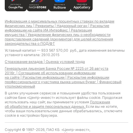
Информация о максимальных процентных ставках по вкладам
физических лиц |
Реквизиты |
Надзорный орган |
Раскрытие
информации на сайте ИА Интерфакс |
Реализация
имущества |
Уведомление физических лиц о необходимости
представления сведений (документов) для целей исполнения
законодательства о ПОД/ФТ
Уставный капитал — 933 567 570,00 руб., дата изменения величины
уставного капитала: 29.10.2015
Страхование вкладов |
Оценка условий труда
Генеральная лицензия Банка России № 2225 от 26 августа
2016г. |
Соглашение об использовании информации
на сайте |
Раскрытие информации |
Раскрытие информации
профессионального участника рынка ценных бумаг |
Финансовый
уполномоченный
В целях улучшения сервисов и повышения удобства пользования
сайтом банк «Центр-инвест» использует файлы cookie. Продолжая
использовать наш сайт, вы принимаете условия
Положения
об обработке и защите персональных данных.
Если вы не хотите,
чтобы ваши пользовательские данные обрабатывались, отключите
cookie в настройках браузера.
Copyright © 1997-2026, ПАО КБ «Центр-инвест»,