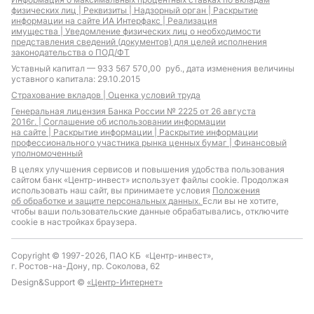
физических лиц |
Реквизиты |
Надзорный орган |
Раскрытие
информации на сайте ИА Интерфакс |
Реализация
имущества |
Уведомление физических лиц о необходимости
представления сведений (документов) для целей исполнения
законодательства о ПОД/ФТ
Уставный капитал — 933 567 570,00 руб., дата изменения величины
уставного капитала: 29.10.2015
Страхование вкладов |
Оценка условий труда
Генеральная лицензия Банка России № 2225 от 26 августа
2016г. |
Соглашение об использовании информации
на сайте |
Раскрытие информации |
Раскрытие информации
профессионального участника рынка ценных бумаг |
Финансовый
уполномоченный
В целях улучшения сервисов и повышения удобства пользования
сайтом банк «Центр-инвест» использует файлы cookie. Продолжая
использовать наш сайт, вы принимаете условия
Положения
об обработке и защите персональных данных.
Если вы не хотите,
чтобы ваши пользовательские данные обрабатывались, отключите
cookie в настройках браузера.
Copyright © 1997-2026, ПАО КБ «Центр-инвест»,
г. Ростов-на-Дону, пр. Соколова, 62
Design&Support ©
«Центр-Интернет»