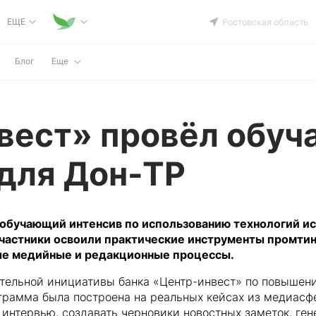
ЕЩЕ
Ростовская область
Блог
Еще
вест» провёл обу
 для Дон-ТР
обучающий интенсив по использованию технологий ис
частники освоили практические инструменты промтинг
ые медийные и редакционные процессы.
ательной инициативы банка «Центр-инвест» по повышен
грамма была построена на реальных кейсах из медиасфе
нтервью, создавать черновики новостных заметок, ген