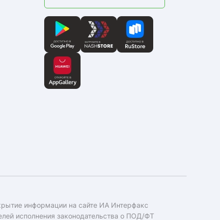
крытие информации на сайте ИА Интерфакс
елей исполнения законодательства о ПОД/ФТ