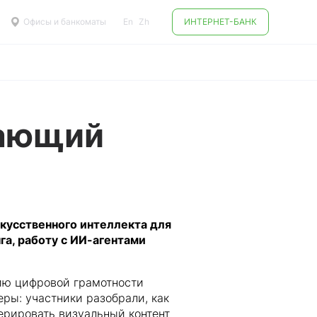
Офисы и банкоматы
En
Zh
ИНТЕРНЕТ-БАНК
чающий
кусственного интеллекта для
а, работу с ИИ-агентами
ию цифровой грамотности
ры: участники разобрали, как
ерировать визуальный контент