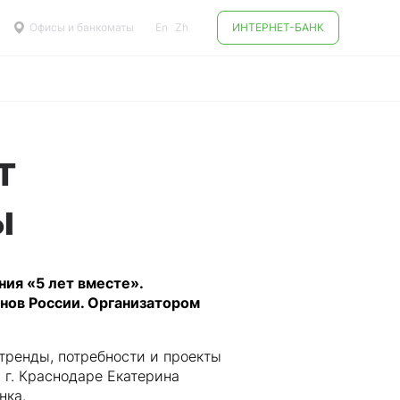
Офисы и банкоматы
En
Zh
ИНТЕРНЕТ-БАНК
т
ы
ия «5 лет вместе».
нов России. Организатором
тренды, потребности и проекты
 г. Краснодаре Екатерина
нка.