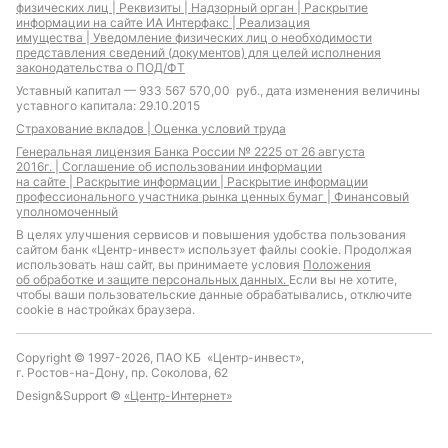
физических лиц |
Реквизиты |
Надзорный орган |
Раскрытие
информации на сайте ИА Интерфакс |
Реализация
имущества |
Уведомление физических лиц о необходимости
представления сведений (документов) для целей исполнения
законодательства о ПОД/ФТ
Уставный капитал — 933 567 570,00 руб., дата изменения величины
уставного капитала: 29.10.2015
Страхование вкладов |
Оценка условий труда
Генеральная лицензия Банка России № 2225 от 26 августа
2016г. |
Соглашение об использовании информации
на сайте |
Раскрытие информации |
Раскрытие информации
профессионального участника рынка ценных бумаг |
Финансовый
уполномоченный
В целях улучшения сервисов и повышения удобства пользования
сайтом банк «Центр-инвест» использует файлы cookie. Продолжая
использовать наш сайт, вы принимаете условия
Положения
об обработке и защите персональных данных.
Если вы не хотите,
чтобы ваши пользовательские данные обрабатывались, отключите
cookie в настройках браузера.
Copyright © 1997-2026, ПАО КБ «Центр-инвест»,
г. Ростов-на-Дону, пр. Соколова, 62
Design&Support ©
«Центр-Интернет»