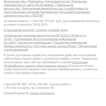
физических лиц |
Реквизиты |
Надзорный орган |
Раскрытие
информации на сайте ИА Интерфакс |
Реализация
имущества |
Уведомление физических лиц о необходимости
представления сведений (документов) для целей исполнения
законодательства о ПОД/ФТ
Уставный капитал — 933 567 570,00 руб., дата изменения величины
уставного капитала: 29.10.2015
Страхование вкладов |
Оценка условий труда
Генеральная лицензия Банка России № 2225 от 26 августа
2016г. |
Соглашение об использовании информации
на сайте |
Раскрытие информации |
Раскрытие информации
профессионального участника рынка ценных бумаг |
Финансовый
уполномоченный
В целях улучшения сервисов и повышения удобства пользования
сайтом банк «Центр-инвест» использует файлы cookie. Продолжая
использовать наш сайт, вы принимаете условия
Положения
об обработке и защите персональных данных.
Если вы не хотите,
чтобы ваши пользовательские данные обрабатывались, отключите
cookie в настройках браузера.
Copyright © 1997-2026, ПАО КБ «Центр-инвест»,
г. Ростов-на-Дону, пр. Соколова, 62
Design&Support ©
«Центр-Интернет»