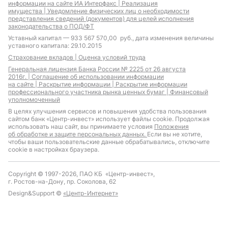
информации на сайте ИА Интерфакс |
Реализация
имущества |
Уведомление физических лиц о необходимости
представления сведений (документов) для целей исполнения
законодательства о ПОД/ФТ
Уставный капитал — 933 567 570,00 руб., дата изменения величины
уставного капитала: 29.10.2015
Страхование вкладов |
Оценка условий труда
Генеральная лицензия Банка России № 2225 от 26 августа
2016г. |
Соглашение об использовании информации
на сайте |
Раскрытие информации |
Раскрытие информации
профессионального участника рынка ценных бумаг |
Финансовый
уполномоченный
В целях улучшения сервисов и повышения удобства пользования
сайтом банк «Центр-инвест» использует файлы cookie. Продолжая
использовать наш сайт, вы принимаете условия
Положения
об обработке и защите персональных данных.
Если вы не хотите,
чтобы ваши пользовательские данные обрабатывались, отключите
cookie в настройках браузера.
Copyright © 1997-2026, ПАО КБ «Центр-инвест»,
г. Ростов-на-Дону, пр. Соколова, 62
Design&Support ©
«Центр-Интернет»