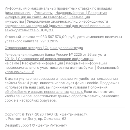
Информация о максимальных процентных ставках по вкладам
физических лиц |
Реквизиты |
Надзорный орган |
Раскрытие
информации на сайте ИА Интерфакс |
Реализация
имущества |
Уведомление физических лиц о необходимости
представления сведений (документов) для целей исполнения
законодательства о ПОД/ФТ
Уставный капитал — 933 567 570,00 руб., дата изменения величины
уставного капитала: 29.10.2015
Страхование вкладов |
Оценка условий труда
Генеральная лицензия Банка России № 2225 от 26 августа
2016г. |
Соглашение об использовании информации
на сайте |
Раскрытие информации |
Раскрытие информации
профессионального участника рынка ценных бумаг |
Финансовый
уполномоченный
В целях улучшения сервисов и повышения удобства пользования
сайтом банк «Центр-инвест» использует файлы cookie. Продолжая
использовать наш сайт, вы принимаете условия
Положения
об обработке и защите персональных данных.
Если вы не хотите,
чтобы ваши пользовательские данные обрабатывались, отключите
cookie в настройках браузера.
Copyright © 1997-2026, ПАО КБ «Центр-инвест»,
г. Ростов-на-Дону, пр. Соколова, 62
Design&Support ©
«Центр-Интернет»