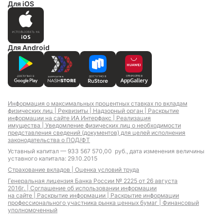
Для iOS
Для Android
Информация о максимальных процентных ставках по вкладам
физических лиц |
Реквизиты |
Надзорный орган |
Раскрытие
информации на сайте ИА Интерфакс |
Реализация
имущества |
Уведомление физических лиц о необходимости
представления сведений (документов) для целей исполнения
законодательства о ПОД/ФТ
Уставный капитал — 933 567 570,00 руб., дата изменения величины
уставного капитала: 29.10.2015
Страхование вкладов |
Оценка условий труда
Генеральная лицензия Банка России № 2225 от 26 августа
2016г. |
Соглашение об использовании информации
на сайте |
Раскрытие информации |
Раскрытие информации
профессионального участника рынка ценных бумаг |
Финансовый
уполномоченный