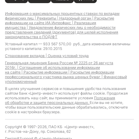
Информация о максимальных процентных ставках по вкладам
физических лиц |
Реквизиты |
Надзорный орган |
Раскрытие
информации на сайте ИА Интерфакс |
Реализация
имущества |
Уведомление физических лиц о необходимости
представления сведений (документов) для целей исполнения
законодательства о ПОД/ФТ
Уставный капитал — 933 567 570,00 руб., дата изменения величины
уставного капитала: 29.10.2015
Страхование вкладов |
Оценка условий труда
Генеральная лицензия Банка России № 2225 от 26 августа
2016г. |
Соглашение об использовании информации
на сайте |
Раскрытие информации |
Раскрытие информации
профессионального участника рынка ценных бумаг |
Финансовый
уполномоченный
В целях улучшения сервисов и повышения удобства пользования
сайтом банк «Центр-инвест» использует файлы cookie. Продолжая
использовать наш сайт, вы принимаете условия
Положения
об обработке и защите персональных данных.
Если вы не хотите,
чтобы ваши пользовательские данные обрабатывались, отключите
cookie в настройках браузера.
Copyright © 1997-2026, ПАО КБ «Центр-инвест»,
г. Ростов-на-Дону, пр. Соколова, 62
Design&Support ©
«Центр-Интернет»