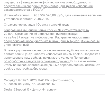
имущества |
Уведомление физических лиц о необходимости
представления сведений (документов) для целей исполнения
законодательства о ПОД/ФТ
Уставный капитал — 933 567 570,00 руб., дата изменения величины
уставного капитала: 29.10.2015
Страхование вкладов |
Оценка условий труда
Генеральная лицензия Банка России № 2225 от 26 августа
2016г. |
Соглашение об использовании информации
на сайте |
Раскрытие информации |
Раскрытие информации
профессионального участника рынка ценных бумаг |
Финансовый
уполномоченный
В целях улучшения сервисов и повышения удобства пользования
сайтом банк «Центр-инвест» использует файлы cookie. Продолжая
использовать наш сайт, вы принимаете условия
Положения
об обработке и защите персональных данных.
Если вы не хотите,
чтобы ваши пользовательские данные обрабатывались, отключите
cookie в настройках браузера.
Copyright © 1997-2026, ПАО КБ «Центр-инвест»,
г. Ростов-на-Дону, пр. Соколова, 62
Design&Support ©
«Центр-Интернет»