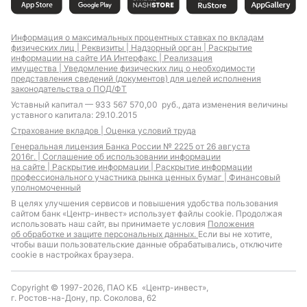
Информация о максимальных процентных ставках по вкладам
физических лиц |
Реквизиты |
Надзорный орган |
Раскрытие
информации на сайте ИА Интерфакс |
Реализация
имущества |
Уведомление физических лиц о необходимости
представления сведений (документов) для целей исполнения
законодательства о ПОД/ФТ
Уставный капитал — 933 567 570,00 руб., дата изменения величины
уставного капитала: 29.10.2015
Страхование вкладов |
Оценка условий труда
Генеральная лицензия Банка России № 2225 от 26 августа
2016г. |
Соглашение об использовании информации
на сайте |
Раскрытие информации |
Раскрытие информации
профессионального участника рынка ценных бумаг |
Финансовый
уполномоченный
В целях улучшения сервисов и повышения удобства пользования
сайтом банк «Центр-инвест» использует файлы cookie. Продолжая
использовать наш сайт, вы принимаете условия
Положения
об обработке и защите персональных данных.
Если вы не хотите,
чтобы ваши пользовательские данные обрабатывались, отключите
cookie в настройках браузера.
Copyright © 1997-2026, ПАО КБ «Центр-инвест»,
г. Ростов-на-Дону, пр. Соколова, 62