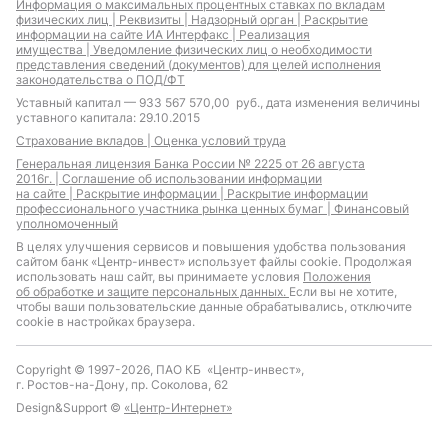
Информация о максимальных процентных ставках по вкладам
физических лиц |
Реквизиты |
Надзорный орган |
Раскрытие
информации на сайте ИА Интерфакс |
Реализация
имущества |
Уведомление физических лиц о необходимости
представления сведений (документов) для целей исполнения
законодательства о ПОД/ФТ
Уставный капитал — 933 567 570,00 руб., дата изменения величины
уставного капитала: 29.10.2015
Страхование вкладов |
Оценка условий труда
Генеральная лицензия Банка России № 2225 от 26 августа
2016г. |
Соглашение об использовании информации
на сайте |
Раскрытие информации |
Раскрытие информации
профессионального участника рынка ценных бумаг |
Финансовый
уполномоченный
В целях улучшения сервисов и повышения удобства пользования
сайтом банк «Центр-инвест» использует файлы cookie. Продолжая
использовать наш сайт, вы принимаете условия
Положения
об обработке и защите персональных данных.
Если вы не хотите,
чтобы ваши пользовательские данные обрабатывались, отключите
cookie в настройках браузера.
Copyright © 1997-2026, ПАО КБ «Центр-инвест»,
г. Ростов-на-Дону, пр. Соколова, 62
Design&Support ©
«Центр-Интернет»