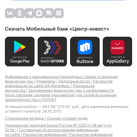
Скачать Мобильный банк «Центр-инвест»
Информация о максимальных процентных ставках по вкладам
физических лиц |
Реквизиты |
Надзорный орган |
Раскрытие
информации на сайте ИА Интерфакс |
Реализация
имущества |
Уведомление физических лиц о необходимости
представления сведений (документов) для целей исполнения
законодательства о ПОД/ФТ
Уставный капитал — 933 567 570,00 руб., дата изменения величины
уставного капитала: 29.10.2015
Страхование вкладов |
Оценка условий труда
Генеральная лицензия Банка России № 2225 от 26 августа
2016г. |
Соглашение об использовании информации
на сайте |
Раскрытие информации |
Раскрытие информации