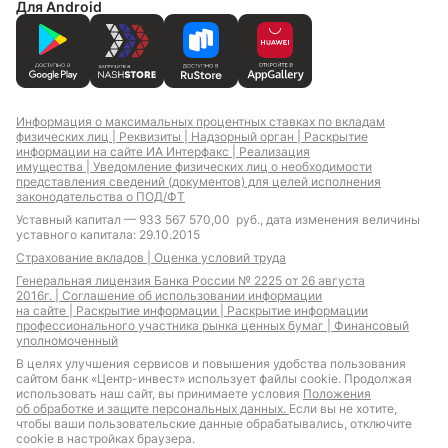
Для Android
Информация о максимальных процентных ставках по вкладам
физических лиц |
Реквизиты |
Надзорный орган |
Раскрытие
информации на сайте ИА Интерфакс |
Реализация
имущества |
Уведомление физических лиц о необходимости
представления сведений (документов) для целей исполнения
законодательства о ПОД/ФТ
Уставный капитал — 933 567 570,00 руб., дата изменения величины
уставного капитала: 29.10.2015
Страхование вкладов |
Оценка условий труда
Генеральная лицензия Банка России № 2225 от 26 августа
2016г. |
Соглашение об использовании информации
на сайте |
Раскрытие информации |
Раскрытие информации
профессионального участника рынка ценных бумаг |
Финансовый
уполномоченный
В целях улучшения сервисов и повышения удобства пользования
сайтом банк «Центр-инвест» использует файлы cookie. Продолжая
использовать наш сайт, вы принимаете условия
Положения
об обработке и защите персональных данных.
Если вы не хотите,
чтобы ваши пользовательские данные обрабатывались, отключите
cookie в настройках браузера.