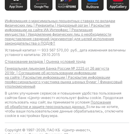
Информация о максимальных процентных ставках по вкладам
физических лиц |
Реквизиты |
Надзорный орган |
Раскрытие
информации на сайте ИА Интерфакс |
Реализация
имущества |
Уведомление физических лиц о необходимости
представления сведений (документов) для целей исполнения
законодательства о ПОД/ФТ
Уставный капитал — 933 567 570,00 руб., дата изменения величины
уставного капитала: 29.10.2015
Страхование вкладов |
Оценка условий труда
Генеральная лицензия Банка России № 2225 от 26 августа
2016г. |
Соглашение об использовании информации
на сайте |
Раскрытие информации |
Раскрытие информации
профессионального участника рынка ценных бумаг |
Финансовый
уполномоченный
В целях улучшения сервисов и повышения удобства пользования
сайтом банк «Центр-инвест» использует файлы cookie. Продолжая
использовать наш сайт, вы принимаете условия
Положения
об обработке и защите персональных данных.
Если вы не хотите,
чтобы ваши пользовательские данные обрабатывались, отключите
cookie в настройках браузера.
Copyright © 1997-2026, ПАО КБ «Центр-инвест»,