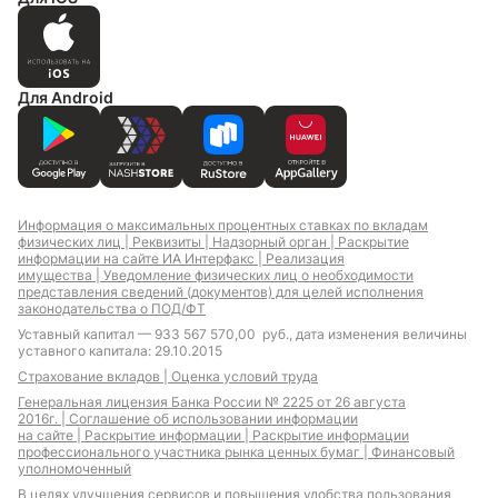
Для Android
Информация о максимальных процентных ставках по вкладам
физических лиц |
Реквизиты |
Надзорный орган |
Раскрытие
информации на сайте ИА Интерфакс |
Реализация
имущества |
Уведомление физических лиц о необходимости
представления сведений (документов) для целей исполнения
законодательства о ПОД/ФТ
Уставный капитал — 933 567 570,00 руб., дата изменения величины
уставного капитала: 29.10.2015
Страхование вкладов |
Оценка условий труда
Генеральная лицензия Банка России № 2225 от 26 августа
2016г. |
Соглашение об использовании информации
на сайте |
Раскрытие информации |
Раскрытие информации
профессионального участника рынка ценных бумаг |
Финансовый
уполномоченный
В целях улучшения сервисов и повышения удобства пользования