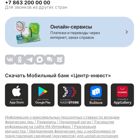
+7 863 200 00 00
Для звонков из других стран
Онлайн-сервисы
Платежи и переводы через
интернет, заказ справок
Скачать Мобильный банк «Центр-инвест»
Информация о максимальных процентных ставках по вкладам
физических лиц |
Реквизиты |
Надзорный орган |
Раскрытие
информации на сайте ИА Интерфакс |
Реализация
имущества |
Уведомление физических лиц о необходимости
представления сведений (документов) для целей исполнения