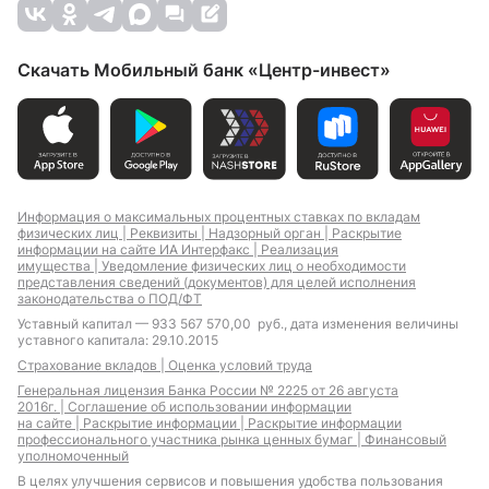
Скачать Мобильный банк «Центр-инвест»
Информация о максимальных процентных ставках по вкладам
физических лиц |
Реквизиты |
Надзорный орган |
Раскрытие
информации на сайте ИА Интерфакс |
Реализация
имущества |
Уведомление физических лиц о необходимости
представления сведений (документов) для целей исполнения
законодательства о ПОД/ФТ
Уставный капитал — 933 567 570,00 руб., дата изменения величины
уставного капитала: 29.10.2015
Страхование вкладов |
Оценка условий труда
Генеральная лицензия Банка России № 2225 от 26 августа
2016г. |
Соглашение об использовании информации
на сайте |
Раскрытие информации |
Раскрытие информации
профессионального участника рынка ценных бумаг |
Финансовый
уполномоченный
В целях улучшения сервисов и повышения удобства пользования