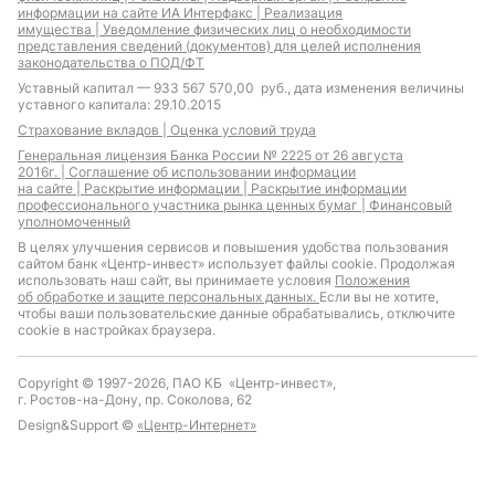
информации на сайте ИА Интерфакс |
Реализация
имущества |
Уведомление физических лиц о необходимости
представления сведений (документов) для целей исполнения
законодательства о ПОД/ФТ
Уставный капитал — 933 567 570,00 руб., дата изменения величины
уставного капитала: 29.10.2015
Страхование вкладов |
Оценка условий труда
Генеральная лицензия Банка России № 2225 от 26 августа
2016г. |
Соглашение об использовании информации
на сайте |
Раскрытие информации |
Раскрытие информации
профессионального участника рынка ценных бумаг |
Финансовый
уполномоченный
В целях улучшения сервисов и повышения удобства пользования
сайтом банк «Центр-инвест» использует файлы cookie. Продолжая
использовать наш сайт, вы принимаете условия
Положения
об обработке и защите персональных данных.
Если вы не хотите,
чтобы ваши пользовательские данные обрабатывались, отключите
cookie в настройках браузера.
Copyright © 1997-2026, ПАО КБ «Центр-инвест»,
г. Ростов-на-Дону, пр. Соколова, 62
Design&Support ©
«Центр-Интернет»