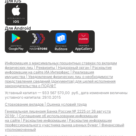
Для iOS
Для Android
Информация о максимальных процентных ставках по вкладам
физических лиц |
Реквизиты |
Надзорный орган |
Раскрытие
информации на сайте ИА Интерфакс |
Реализация
имущества |
Уведомление физических лиц о необходимости
представления сведений (документов) для целей исполнения
законодательства о ПОД/ФТ
Уставный капитал — 933 567 570,00 руб., дата изменения величины
уставного капитала: 29.10.2015
Страхование вкладов |
Оценка условий труда
Генеральная лицензия Банка России № 2225 от 26 августа
2016г. |
Соглашение об использовании информации
на сайте |
Раскрытие информации |
Раскрытие информации
профессионального участника рынка ценных бумаг |
Финансовый
уполномоченный