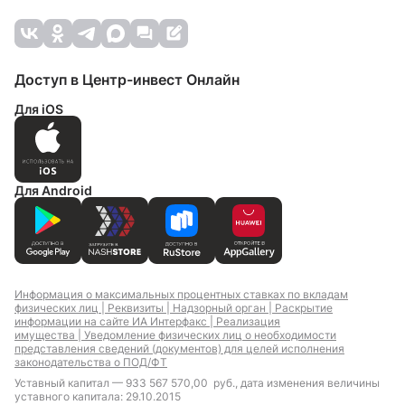
Доступ в Центр-инвест Онлайн
Для iOS
Для Android
Информация о максимальных процентных ставках по вкладам
физических лиц |
Реквизиты |
Надзорный орган |
Раскрытие
информации на сайте ИА Интерфакс |
Реализация
имущества |
Уведомление физических лиц о необходимости
представления сведений (документов) для целей исполнения
законодательства о ПОД/ФТ
Уставный капитал — 933 567 570,00 руб., дата изменения величины
уставного капитала: 29.10.2015