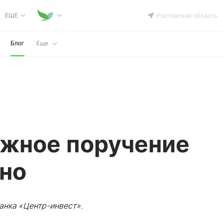
ЕЩЕ
Ростовская область
Блог
Еще
ежное поручение
жно
анка «Центр-инвест».