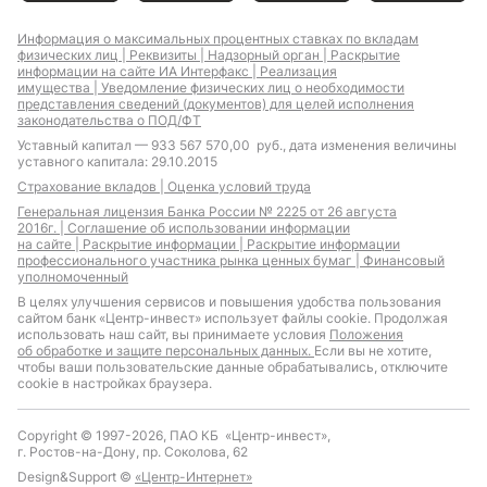
Информация о максимальных процентных ставках по вкладам
физических лиц |
Реквизиты |
Надзорный орган |
Раскрытие
информации на сайте ИА Интерфакс |
Реализация
имущества |
Уведомление физических лиц о необходимости
представления сведений (документов) для целей исполнения
законодательства о ПОД/ФТ
Уставный капитал — 933 567 570,00 руб., дата изменения величины
уставного капитала: 29.10.2015
Страхование вкладов |
Оценка условий труда
Генеральная лицензия Банка России № 2225 от 26 августа
2016г. |
Соглашение об использовании информации
на сайте |
Раскрытие информации |
Раскрытие информации
профессионального участника рынка ценных бумаг |
Финансовый
уполномоченный
В целях улучшения сервисов и повышения удобства пользования
сайтом банк «Центр-инвест» использует файлы cookie. Продолжая
использовать наш сайт, вы принимаете условия
Положения
об обработке и защите персональных данных.
Если вы не хотите,
чтобы ваши пользовательские данные обрабатывались, отключите
cookie в настройках браузера.
Copyright © 1997-2026, ПАО КБ «Центр-инвест»,
г. Ростов-на-Дону, пр. Соколова, 62
Design&Support ©
«Центр-Интернет»